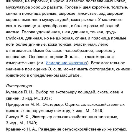
широкое, на коротких, широко и отвесно поставленных ногах,
мускулатура хорошо развита. Голова и шея короткие, толстые,
спина и поясница ровные, широкие, мясистые, зад широкий,
хорошо выполнен мускулатурой, кожа рыхлая. У молочного
скота туловище конусообразное, с более развитой задней
частью. Голова удлинённая, шея длинная, тонкая, грудь
глубокая, длинная, но не широкая, спина и поясница прямые,
ноги более длинные, кожа тонкая, эластичная, легко
оттягивается. Вымя большое, чашеобразное, широкое у
основания. Основные оценки
Э. с. ж.
— глазомерная и
измерительная (см.
Измерение животных
). Вспомогательное
значение при оценке
Э. с. ж.
может иметь фотография, снимок
животного в определенном масштабе.
Литература:
Кулешов П. Н., Выбор по экстерьеру лошадей, скота. овец и
свиней, 3 изд, М., 1937;
Придорогин М. И., Экстерьер. Оценка сельскохозяйственных
животных по наружному осмотру, 7 изд., М., 1949;
Лискун Е. Ф., Экстерьер сельскохозяйственных животных,
3 изд., М., 1949;
Кравченко Н. А., Разведение сельскохозяйственных животных,