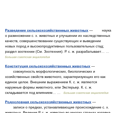
Разведение сельскохозяйственных животных
— наука
о размножении с. х. животных и улучшении их наследственных
качеств, совершенствовании существующих и выведении
новых пород и высокопродуктивных пользовательных стад;
раздел зоотехнии (См. Зоотехния). Р. с. ж. разрабатывает… …
Большая советская энциклопедия
Конституция сельскохозяйственных животных
—
совокупность морфологических, биологических и
хозяйственных свойств животного, характеризующих его как
единое целое. Внешним выражением К. с. ж. являются
наружные формы животного, или Экстерьер. К. с. ж.
складывается под влиянием… …
Большая советская энциклопедия
Родословная сельскохозяйственных животных
—
записи о предках, устанавливающие происхождение с. х.
животных. Ведение Р. с. ж. известно во многих странах издавна,