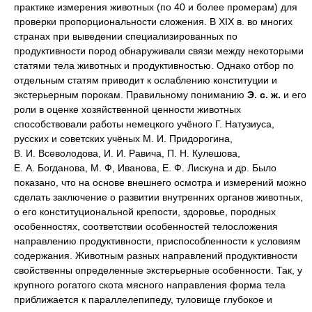
практике измерения животных (по 40 и более промерам) для
проверки пропорциональности сложения. В XIX в. во многих
странах при выведении специализированных по
продуктивности пород обнаруживали связи между некоторыми
статями тела животных и продуктивностью. Однако отбор по
отдельным статям приводит к ослаблению конституции и
экстерьерным порокам. Правильному пониманию
Э. с. ж.
и его
роли в оценке хозяйственной ценности животных
способствовали работы немецкого учёного Г. Натузиуса,
русских и советских учёных М. И. Придорогина,
В. И. Всеволодова, И. И. Равича, П. Н. Кулешова,
Е. А. Богданова, М. Ф, Иванова, Е. Ф. Лискуна и др. Было
показано, что на основе внешнего осмотра и измерений можно
сделать заключение о развитии внутренних органов животных,
о его конституциональной крепости, здоровье, породных
особенностях, соответствии особенностей телосложения
направлению продуктивности, приспособленности к условиям
содержания. Животным разных направлений продуктивности
свойственны определенные экстерьерные особенности. Так, у
крупного рогатого скота мясного направления форма тела
приближается к параллелепипеду, туловище глубокое и