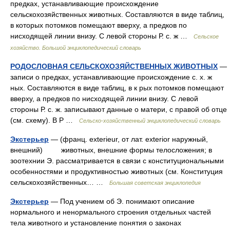
предках, устанавливающие происхождение
сельскохозяйственных животных. Составляются в виде таблиц,
в которых потомков помещают вверху, а предков по
нисходящей линии внизу. С левой стороны Р. с. ж …
Сельское
хозяйство. Большой энциклопедический словарь
РОДОСЛОВНАЯ СЕЛЬСКОХОЗЯЙСТВЕННЫХ ЖИВОТНЫХ
—
записи о предках, устанавливающие происхождение с. х. ж
ных. Составляются в виде таблиц, в к рых потомков помещают
вверху, а предков по нисходящей линии внизу. С левой
стороны Р. с. ж. записывают данные о матери, с правой об отце
(см. схему). В Р …
Сельско-хозяйственный энциклопедический словарь
Экстерьер
— (франц. exterieur, от лат. exterior наружный,
внешний) животных, внешние формы телосложения; в
зоотехнии Э. рассматривается в связи с конституциональными
особенностями и продуктивностью животных (см. Конституция
сельскохозяйственных… …
Большая советская энциклопедия
Экстерьер
— Под учением об Э. понимают описание
нормального и ненормального строения отдельных частей
тела животного и установление понятия о законах